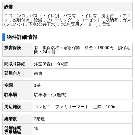
設備
２口コンロ，バス・トイレ別，バス有，トイレ有，洗面台，エアコ
ン，照明付き，給湯，フローリング，クローゼット，収納有，ガス
(プロパン)，下水(公共下水)，水道(専用メーター)，電気
物件詳細情報
損害保険
有 損保名称：家財保険 料金：18000円 損保期
間：24ヶ月
間取り詳細
洋室(8畳) K(4畳)
部屋向き
南東
空調
1基
駐車場
駐車場：付(無料)
周辺施設
コンビニ：ファミリーマート 近隣 100m
総階数
2階建
低層住宅
無
専用地域