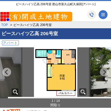
ピースハイツ乙高 206号室 郡山市富久山町久保田[アパート]
メ
TOP
ピースハイツ乙高 206号室
ピースハイツ乙高
206号室
アパート
1 / 14
間取り