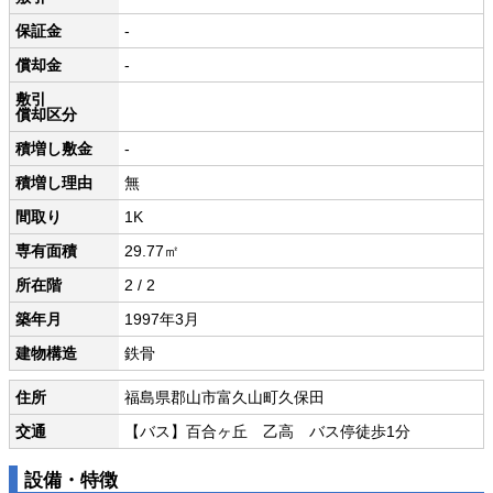
保証金
-
償却金
-
敷引
償却区分
積増し敷金
-
積増し理由
無
間取り
1K
専有面積
29.77㎡
所在階
2 / 2
築年月
1997年3月
建物構造
鉄骨
住所
福島県郡山市富久山町久保田
交通
【バス】百合ヶ丘 乙高 バス停徒歩1分
設備・特徴