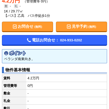
4.2万円
（管理費等 0円）
-
-
1K
29.77㎡
【バス】乙高 バス停徒歩1分
お問合せ
見学予約
(無料)
(無料)
電話お問合せ：
024-933-0202
ポイント
ベランダ南東向き。
物件基本情報
賃料
4.2万円
管理費等
0円
敷金
-
礼金
-
敷引
-